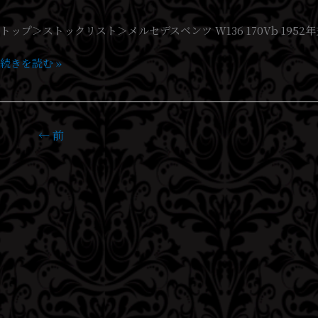
デ
トップ＞ストックリスト＞メルセデスベンツ W136 170Vb 1952
ス
ベ
続きを読む »
ン
ツ
W136
170Vb
←
前