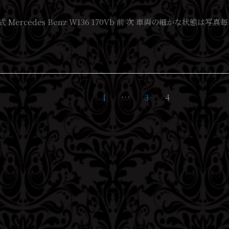
年式 Mercedes Benz W136 170Vb 前 次 車両の細か
1
…
3
4