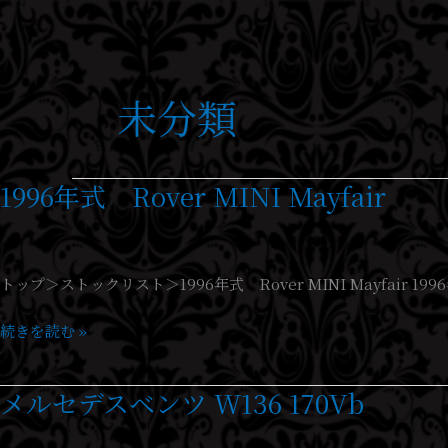
内
容
を
ス
未分類
キ
ッ
プ
1996年式 Rover MINI Mayfair
1996
年
式
Rover
トップ＞ストックリスト＞1996年式 Rover MINI Mayfair 
MINI
Mayfair
続きを読む »
メルセデスベンツ W136 170Vb
メ
ル
セ