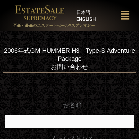
内
容
日本語
を
ENGLISH
ス
至高・最高のエステートセール®︎スプレマシー
キ
ッ
プ
2006年式GM HUMMER H3 Type-S Adventure
Package
お問い合わせ
お名前
メールアドレス