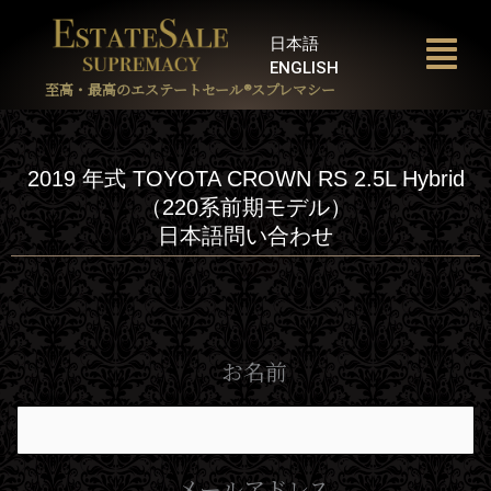
内
容
日本語
を
ENGLISH
ス
至高・最高のエステートセール®︎スプレマシー
キ
ッ
プ
2019 年式 TOYOTA CROWN RS 2.5L Hybrid
（220系前期モデル）
日本語問い合わせ
お名前
メールアドレス