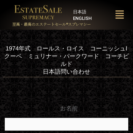
内
容
日本語
を
ENGLISH
ス
至高・最高のエステートセール®︎スプレマシー
キ
ッ
プ
1974年式 ロールス・ロイス コーニッシュI
クーペ ミュリナー・パークワード コーチビ
ルド
日本語問い合わせ
お名前