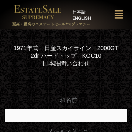
内
容
日本語
を
ENGLISH
ス
至高・最高のエステートセール®︎スプレマシー
キ
ッ
プ
1971年式 日産スカイライン 2000GT
2dr ハードトップ KGC10
日本語問い合わせ
お名前
メールアドレス