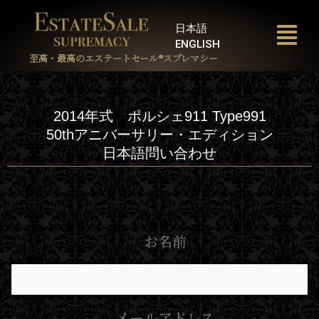
内
容
日本語
を
ENGLISH
ス
至高・最高のエステートセール®︎スプレマシー
キ
ッ
プ
2014年式 ポルシェ911 Type991
50thアニバーサリー・エディション
日本語問い合わせ
お名前
メールアドレス