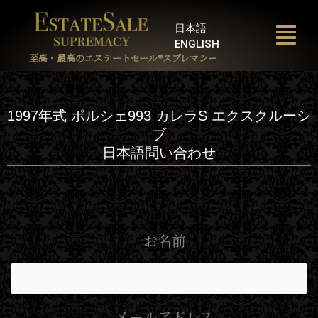
内
容
日本語
を
ENGLISH
ス
至高・最高のエステートセール®︎スプレマシー
キ
ッ
プ
1997年式 ポルシェ993 カレラS エクスクルーシ
ブ
日本語問い合わせ
お名前
メールアドレス