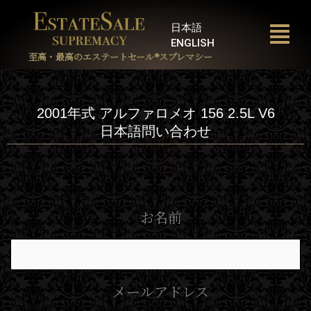
内
容
日本語
を
ENGLISH
ス
至高・最高のエステートセール®︎スプレマシー
キ
ッ
プ
2001年式 アルファロメオ 156 2.5L V6
日本語問い合わせ
お名前
メールアドレス