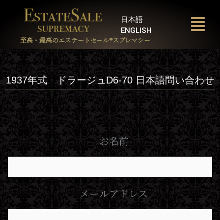
内
容
日本語
を
ENGLISH
ス
至高・最高のエステートセール®︎スプレマシー
キ
ッ
プ
1937年式 ドラージュD6-70 日本語問い合わせ
お名前
メールアドレス