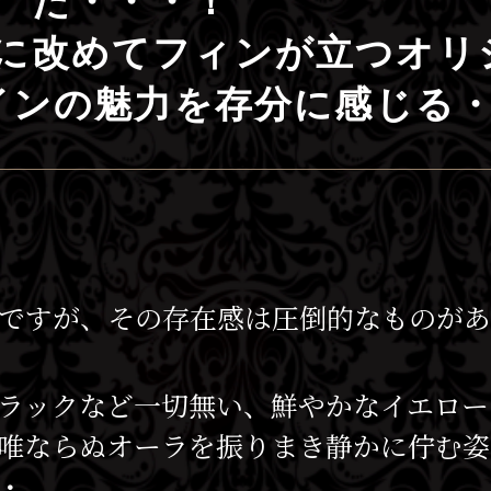
た・・・！
に改めてフィンが立つオリ
インの魅力を存分に感じる
2ですが、その存在感は圧倒的なものが
クラックなど一切無い、鮮やかなイエロ
唯ならぬオーラを振りまき静かに佇む姿
・。