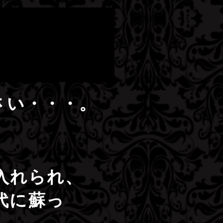
さい・・・。
入れられ、
代に蘇っ