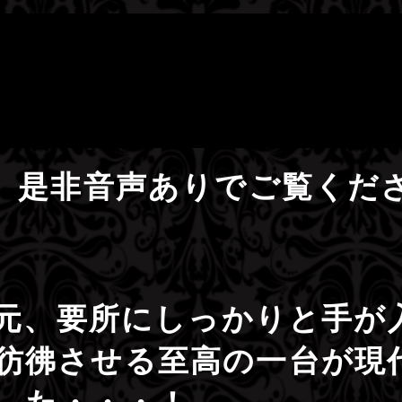
画、是非音声ありでご覧くだ
元、要所にしっかりと手が
彷彿させる至高の一台が現