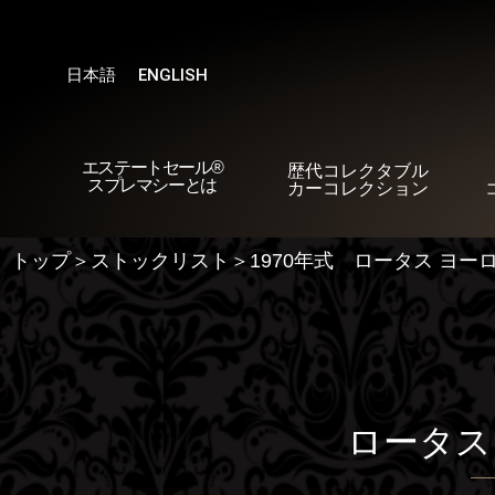
内
容
を
日本語
ENGLISH
ス
キ
ッ
エステートセール®︎
プ
歴代コレクタブル
スプレマシーとは
カーコレクション
トップ＞ストックリスト＞1970年式 ロータス ヨーロッパ
ロータス 