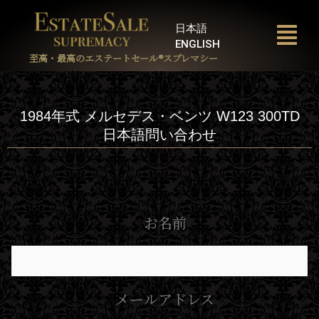
内
容
日本語
を
ENGLISH
ス
至高・最高のエステートセール®︎スプレマシー
キ
ッ
プ
1984年式 メルセデス・ベンツ W123 300TD
日本語問い合わせ
お名前
メールアドレス