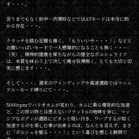
す・・・。
言うまでもなく街中〜渋滞時などではATモードは本当に助
かる存在・・・。
クラッチを踏む足腰も痛く、「もういいや・・・！」などと
お腹いっぱいモードで一人感傷的になることも無く・・・
（笑）、精神的健康を保ちながらの健全なポルシェライフ
は、本質を味わう上で決して痩せ我慢無く、とても大切と切
実に感じます・・・。
そして・・・、週末のワインディングや高速道路ではマニュ
アル・モード縛りにて・・・。
5000rpmでバリオカムが変わり、カムに乗る爆発的な加速
と、この世の物とは思えないフラット6の咆哮を背に、マッ
シブなボディが道路にピタッと吸い付き、ワープするが如く
加速するのを楽しむ事が出来るのは、なんとも言えず、まさ
に「ポルシェを駆る・・・！」という喜びを感じる瞬間で
す・・・！