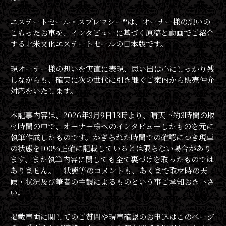
エステートセール・スプレマシー®︎は、オーナー様の想いの
こもったお車を、インタビューに基づく原稿と動画でご紹介
する北米文化エステートセールの日本版です。
現オーナー様の想いを実直に表現、思い出は心にしっかり残
しながらも、確実に次の世代に引き継ぐご案内から販売仲介
対応をいたします。
本記事内容は、2026年3月9日13時より、晴天下約3時間の取
材時間の中で、オーナー様へのインタビューしたものを元に
執筆作成したものです。かぎられた時間での確認につき現車
の状態を100%正確に記載しているとは限らない場合があり
ます、また執筆内容に関しても全て裏づけを取ったものでは
ありません。 状態等のコメントも、あくまで取材時の天
候・状況及び筆者の主観によるものという事ご承知おき下さ
い。
掲載車両に関してのご質問や現車確認のお申込はこのページ