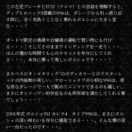
この左足ブレーキとECU（クルマ）との会話を理解すると、
ティプトロニックS搭載の996は、ガレージから引っ張り出
す際に、全く気負うことなく乗れるポルシェに大きく変
化・・・！
オートマ限定の奥様やお嬢様の運転で買い物にも行け
る・・・！そしてそのままワインディングを一走り・・・、
ほんの僅かな時間でも心のリセットを存分にしてくれ
る・・・、本当に乗って楽しいポルシェです・・・！
またベスビオ・メタリック”のボディカラーとボクスターレ
ッドの内装飾が美しい、ナローシェイプの小柄な996は、夜
な夜なガレージで一人で眺めてニンマリできるのも嬉しい、
まさにオンリーワン的存在なのも所有欲を満たしてくれる事
でしょう・・・！
2001年式 ポルシェ911 カレラ4 タイプ996は、まさにポル
シェの深い味わいを存分に堪能できる・・・。そんな懐の深
い一台だったのです・・・。