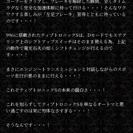
コーナーをクリアし、ブレーキを解除した瞬間、全くタイム
ラグなく完全な加速体制に持って行ける・・・！そんなワク
ワクする楽しみが「左足ブレーキ」習得とともに待っている
のです・・・！
996に搭載されたティプトロニックSは、Dモードでもステア
リング上のシフトアップスイッチはそのまま使える為、上記
の動作で電光石火の如くシフトチェンジが行えるので
す・・・！
まさにエンジン〜トランスミッションと対話しながらのスポ
ーツ走行が意のままに行える・・・！
これぞティプトロニックSの本来の面白さ・・・！
これを知らずしてティプトロニックSを単なるオートマと思
い過ごすのは実に勿体なさすぎる・・・！
そうなんです・・・！