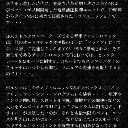
交代を示唆した時代に、発売当時革命的と称されたZFおよ
びボッシュが共同開発した電動油圧制御ユニットで、1988年
からタイプ964に初めて搭載されたトランスミッションで
す・・・。
従来のトルクコンバーター式である元祖ティプトロニック
は、他のオートマチック変速機のように「ドライブ」にして
おけば勝手に変速してくれますが、996に搭載された、その
進化系であるティプトロニック“S”においては、セレクター
レバーをMモードに倒すか、Dモードでもステアリング上の
スイッチはいつでも稼働し、マニュアル変速を可能とするも
のです・・・。
ポルシェはこのティプトロニックSのギアボックスに「イン
テリジェント・シフト・プログラム」を装備・・・、車速や
エンジン回転数、スロットル開度、縦横方向の加速Gなどの
入力をモニターするECUによってプログラムは制御され、ド
ライバーが巡航したいのか、それとも最大限のパフォーマン
スを引き出したいのか・・・、などに応じて5つのモードか
らギアチェンジ・ポイントを調整する仕組みになっていま