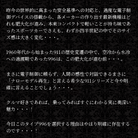
昨今の世界的に高まった安全基準への対応と、過度な電子制
御デバイスの搭載から、各メーカーの作り出す最新機種はど
れも肥大化が進み、本来コンパクトで軽いことが持ち味であ
ったスポーツカーでさえも、わずか四半世紀の中でそのサイ
ズ感は大きく変化・・・。
1960年代から始まった911の歴史変遷の中で、空冷から水冷
への過渡期であった996は、この肥大化が進む前・・・。
まさに電子制御に頼らず、人間の感性で対話できるまさに
「ナローモデル再生」と言える希少な911シリーズと今や明
確に言えることでしょう・・・。
クルマ好きであれば、乗ってみればすぐにわかる実に奥深い
魅力・・・！
今日このタイプ996を選択する理由はやはり明確に存在する
のです・・・！