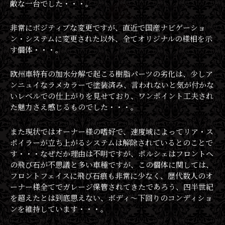
敵な一台でした・・・。
非常にポジティブな変更ですが、直近で国産ナビゲーショ
ン・システムに変更された以外、全てオリジナルの様相を示
す個体・・・。
欧州車特有の加水分解で起こる樹脂パーツの劣化は、少しア
ンニュイなラメカラーで塗装済み、言われないと気が付かな
いレベルでの仕上がりを見せており、ワンポイント工夫され
た魅力さえ感じるものでした・・・。
また現状ではオーナー様の嗜好で、速度域によってリア・ス
ポイラーが立ち上がるシステムは解除されているとのことで
す・・・なぜだか理由は不明ですが、ポルシェはフロントへ
の飛び石が不思議と多い車種ですが、この個体に関しては、
フロントフェイスに飛び石痕も非常に少なく、歴代数人のオ
ーナー様全てでガレージ保管されてきたであろう、四半世紀
を超えたとは到底思えない、ボディ〜下回りのコンディショ
ンを維持しています・・・。