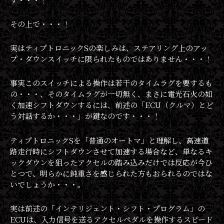
その上で・・・！
実はティプトロニックSの楽しみは、ステアリング上のアッ
プ・ダウンスイッチに限られたものではありません・・・！
事実このスイッチによる操作は若干のタイムラグを要するも
の・・・、そのタイムラグが一切無く、まさに電光石火の如
く加速シフトダウンするには、前述の「ECU（クルマ）とど
う対話するか・・・」が鍵なのです・・・！
ティプトロニックSを「普通のオートマ」と理解し、高速道
路走行時にシフトダウンさせて加速する場合など、単なるキ
ックダウンを狙ったアクセルの踏み込みだけでは反応が今ひ
とつで、明らかに鈍重さを感じられた方もおられるのではな
いでしょうか・・・。
実は前述の「インテリジェント・シフト・プログラム」の
ECUは、入力信号を送るアクセルペダルを操作するスピード