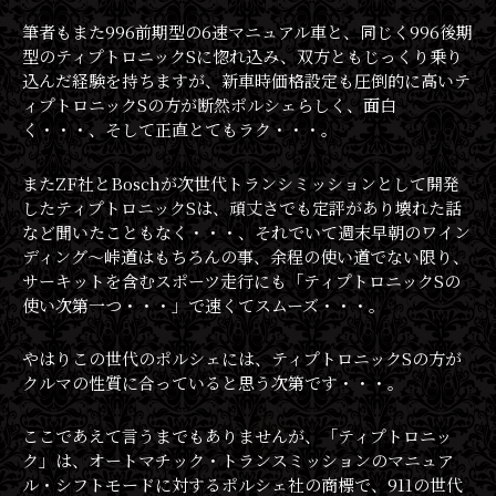
筆者もまた996前期型の6速マニュアル車と、同じく996後期
型のティプトロニックSに惚れ込み、双方ともじっくり乗り
込んだ経験を持ちますが、新車時価格設定も圧倒的に高いテ
ィプトロニックSの方が断然ポルシェらしく、面白
く・・・、そして正直とてもラク・・・。
またZF社とBoschが次世代トランシミッションとして開発
したティプトロニックSは、頑丈さでも定評があり壊れた話
など聞いたこともなく・・・、それでいて週末早朝のワイン
ディング〜峠道はもちろんの事、余程の使い道でない限り、
サーキットを含むスポーツ走行にも「ティプトロニックSの
使い次第一つ・・・」で速くてスムーズ・・・。
やはりこの世代のポルシェには、ティプトロニックSの方が
クルマの性質に合っていると思う次第です・・・。
ここであえて言うまでもありませんが、「ティプトロニッ
ク」は、オートマチック・トランスミッションのマニュア
ル・シフトモードに対するポルシェ社の商標で、911の世代