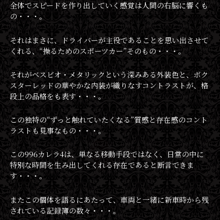
全体でスピードを作り出していく感覚は人間の右脳に響くも
の・・・。
それはまさに、ドライバーが主役であることを思い出させて
くれる、“操るためのスポーツカー”そのもの・・・。
それがベスビオ・メタリックという深みある外装色と、ボク
スターレッドの華やかな内装が織りなすコントラストが、格
段上の品格をも表す・・・。
この独特の“ずっと触れていたくなる”質感と存在感のコント
ラストも見事なもの・・・。
この996カレラ4は、単なる移動手段ではなく、日常の中に
特別な時間を生み出してくれる存在であると断言できま
す・・・。
またこの個体を語るにあたって、車両と一緒に新車時から残
されている記録簿の数々・・・。