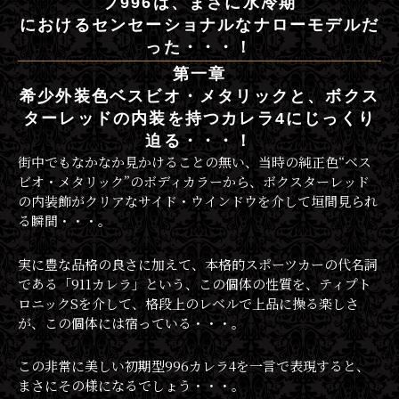
プ996は、まさに水冷期
におけるセンセーショナルなナローモデルだ
った・・・！
第一章
希少外装色ベスビオ・メタリックと、ボクス
ターレッドの内装を持つカレラ4にじっくり
迫る・・・！
街中でもなかなか見かけることの無い、当時の純正色“ベス
ビオ・メタリック”のボディカラーから、ボクスターレッド
の内装飾がクリアなサイド・ウインドウを介して垣間見られ
る瞬間・・・。
実に豊な品格の良さに加えて、本格的スポーツカーの代名詞
である「911カレラ」という、この個体の性質を、ティプト
ロニックSを介して、格段上のレベルで上品に操る楽しさ
が、この個体には宿っている・・・。
この非常に美しい初期型996カレラ4を一言で表現すると、
まさにその様になるでしょう・・・。