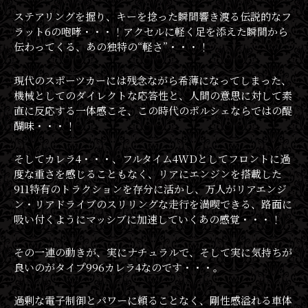
ステアリングを握り、キーを捻った瞬間響き渡る伝説的なフ
ラット6の咆哮・・・！アクセルに軽く足を添えた瞬間から
伝わってくる、あの独特の“軽さ”・・・！
現代のスポーツカーには残念ながら希薄になってしまった、
機械としてのダイレクトな応答性と、人間の意思に対して素
直に反応する一体感こそ、この時代のポルシェならではの醍
醐味・・・！
そしてカレラ4・・・、フルタイム4WDとしてフロントに過
度な重さを感じることもなく、リアにエンジンを搭載した
911特有のトラクションを存分に活かし、万人がリアエンジ
ン・リアドライブのスリリングな走行を満喫できる、路面に
吸い付くようにマッシブに加速していくあの感覚・・・！
その一連の動きが、実にナチュラルで、そして実に気持ちが
良いのがタイプ996カレラ4なのです・・・。
過剰な電子制御とパワーに頼ることなく、剛性感溢れる車体