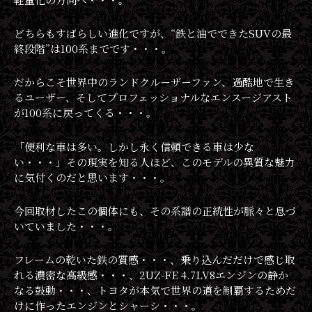
どちらもすばらしい進化ですが、“鉄と油でできたSUVの最
終段階”は100系までです・・・。
だからこそ世界中のランドクルーザーファン、過酷地で生き
るユーザー、そしてプロフェッショナルなエンスージアスト
が100系に戻ってくる・・・。
「便利な車は多い。しかし永く信頼できる車は少な
い・・・」その現実を知る人ほど、このモデルの異質な魅力
に気付くのだと思います・・・。
今回取材したこの個体にも、その系譜の正統性が脈々と息づ
いていました・・・。
フレームの乾いた鉄の質感・・・、乗り込んだだけで感じ取
れる濃密な高級感・・・、2UZ-FE 4.7LV8エンジンの静か
なる鼓動・・・、トヨタが本気で世界の道を制覇するためだ
けに作ったエンジンとシャーシ・・・。