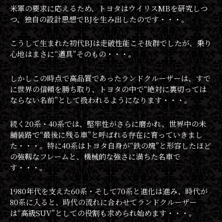
米軍の要求に応えるため、トヨタはウイリスMBを研究しつ
つ、独自の設計思想でBJを生み出したのです・・・。
こうして生まれた初代BJは走破性能こそ抜群でしたが、乗り
心地はまさに“道具”そのもの・・・。
しかしこの時点で高品質であったランドクルーザーは、すで
に世界の信頼を勝ち取り、トヨタの中で“絶対に裏切っては
ならない名前”として扱われるようになります・・・。
続く20系・40系では、堅牢性がさらに磨かれ、世界中の未
舗装路で“最後に残る車”と呼ばれる存在に育っていきまし
た・・・。特に40系はトヨタ自身が“鉄の塊”と形容したほど
の強靱なフレームと、機械的な強さに満ちた名車で
す・・・。
1980年代を支えた60系・そして70系と進化は進み、時代が
80系に入ると、時代の流れに合わせてランドクルーザー
は“高級SUV”としての役割も求められ始めます・・・。