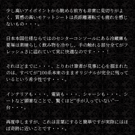
少し高いアイポイントから眺める前方も非常に見切りがよ
く、質感の高いモケットシートは長距離運転でも疲れを感じ
ないもの・・・。
日本本国仕様ならではのセンターコンソールにある冷蔵庫も
夏場は素晴らしく飲み物を冷やし、手の触れる部分全てがフ
レッシュさに溢れていて実に快適なのです・・・！
それほどまでに・・・、とりわけ筆者が見事に心を掴まれた
のは、すべてが“100系本来のままオリジナルが完全に残って
いるという希少性です・・・。
インテリアも・・・、電装も・・・、シャーシも・・・、シ
ートなど顕著なことで、驚くほど“手が入っていない”一
台・・・。
再度申しますが、これは言葉にすると簡単ですが実際にはほ
ぼ奇跡に近いことです・・・。