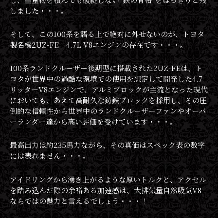
しました・・・。
そして、この100系を語る上で絶対に外せないのが、トヨタ
製名機2UZ-FE 4.7L V8エンジンの存在です・・・。
100系ランドクルーザー後期型に搭載された2UZ-FEは、ト
ヨタが世界中の過酷な環境での使用を想定して開発した4.7
リッターV8エンジンで、アルミブロックが主流となった現代
においても、あえて高耐久な鋳鉄ブロックを採用し、その圧
倒的な信頼性から世界中のランドクルーザーファンやオーバ
ーランダー達から高い評価を受けています・・・。
最高出力は約235馬力ながら、その真価はスペック表の数字
には表れません・・・。
アイドリングから湧き上がるような厚いトルクと、アクセル
を踏み込んだ際の余裕ある加速感は、大排気量自然吸気V8
ならではの魅力と言えるでしょう・・・！