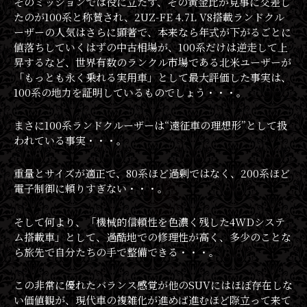
そのミッションでは役に立たず、その黄金比が見事に交差し
たのが100系と称賛され、2UZ-FE 4.7L V8搭載ランドクル
ーザーの人気はさらに顕著で、本来なら年式が下がるごとに
値落ちしていくはずの中古相場が、100系だけは逆走して上
昇するなど、世界有数のランクル市場である北米ユーザーが
「もっとも永く乗れる実用車」として最大評価した事実は、
100系の地力を証明しているものでしょう・・・。
まさに100系ランドクルーザーは“遠征車の理想形”として扱
われている事実・・・。
重量とサイズが適正で、80系ほど過剰ではなく、200系ほど
電子制御に頼りすぎない・・・。
そして何より、「機械的信頼性を色濃く残した4WDシステ
ム搭載車」として、過酷地での修理性が高く、多少のことな
ら旅先で自分たちの手で整備できる・・・。
この非常に優れたバランス感覚が他のSUVにはほぼ存在しな
い価値観が、現代車の複雑化が進めば進むほど際立って来て