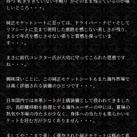
持つ“乾きすぎていない手触り”がそのまま残っているのが嬉
しいところ・・・。
純正モケットシートに至っては、ドライバー・ナビ・そして
リアシートに至まで使用した痕跡を感じない美しさが残り、
まるで年式を感じさせない張りと質感を保っていま
す・・・。
まさに前代コレクター氏が大切に守ってこられた恩恵です
ね・・・。
興味深いことに、この純正モケットシートもまた海外市場で
は高く評価される装備のひとつです・・・。
日本国内では本革シートが上級装備として扱われてきました
が、長距離移動を前提とする海外ユーザーの中には、夏場の
熱気や冬場の冷たさが少なく、身体への当たりも柔らかいモ
ケットを好む方が少なくありません・・・。
ましてやここまで美しく保存された純正モケットは極めて希