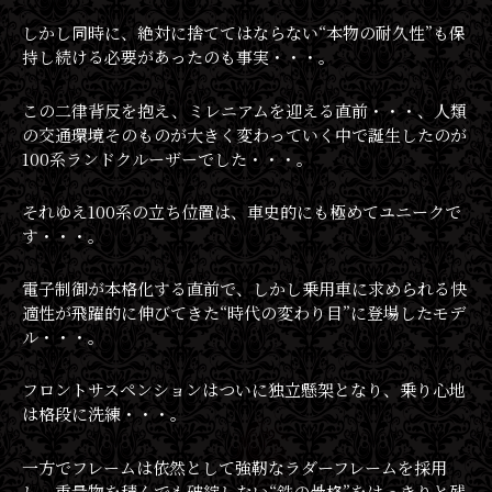
しかし同時に、絶対に捨ててはならない“本物の耐久性”も保
持し続ける必要があったのも事実・・・。
この二律背反を抱え、ミレニアムを迎える直前・・・、人類
の交通環境そのものが大きく変わっていく中で誕生したのが
100系ランドクルーザーでした・・・。
それゆえ100系の立ち位置は、車史的にも極めてユニークで
す・・・。
電子制御が本格化する直前で、しかし乗用車に求められる快
適性が飛躍的に伸びてきた“時代の変わり目”に登場したモデ
ル・・・。
フロントサスペンションはついに独立懸架となり、乗り心地
は格段に洗練・・・。
一方でフレームは依然として強靭なラダーフレームを採用
し、重量物を積んでも破綻しない“鉄の骨格”をはっきりと残