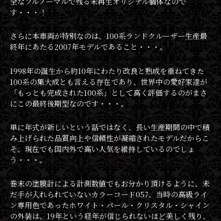
全なフルノーマルで残る未再生オリジナル個体なので
す・・・！
さらに本車両が特別なのは、100系ランドクルーザー生産最
終年にあたる2007年モデルであること・・・。
1998年の誕生から約10年にわたり改良と熟成を重ねてきた
100系の集大成とも言える存在であり、世界中の愛好家達が
「もっとも完成された100系」として高く評価するのがまさ
にこの最終後期型なのです・・・。
単に年式が新しいという話ではなく、長い生産期間の中で積
み上げられた品質向上や信頼性が凝縮されたモデルだからこ
そ、現在でも国内外で高い人気を維持しているのでしょ
う・・・。
巻末の塗膜計による計測数値でもお分かり頂けるように、未
だ手が入れられていないカラーコード057、当時の高級ライ
ン専用色であったホワイト・パール・クリスタル・シャイン
の外装は、19年という経年が信じられないほど美しく残り、