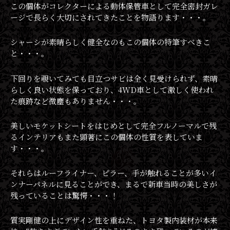
この個体がコレクターによる動体保管車として完全密封ガレ
ージで長らく大切にされてきたことを物語ります・・・。
シャーシが素晴らしく健全なのもこの個体の特筆すべきこ
と・・・。
下回りを覗いてみても目立つサビは全く見受けられず、素晴
らしく良い状態を保っており、4WD車として激しく使われ
た痕跡など微塵もありません・・・。
美しいモケットシートをはじめとして完全フルノーマルで残
るインテリアもまた顕著にこの個体の性質を表していま
す・・・。
それらはルーフライナー、ピラー、手が触れることが多いイ
ンナーパネルに見ることができ、まるで新車当時の美しさが
残っていることは驚愕・・・！
質実剛健の上にデザイン性を重ねた、トヨタ製内装材が本来