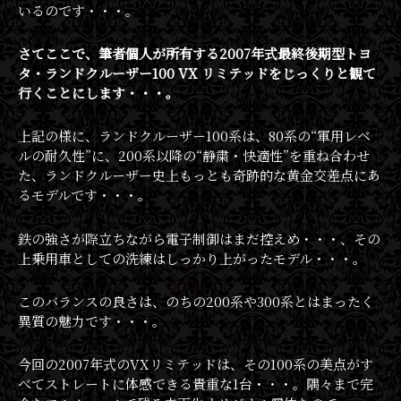
いるのです・・・。
さてここで、筆者個人が所有する2007年式最終後期型トヨ
タ・ランドクルーザー100 VX リミテッドをじっくりと観て
行くことにします・・・。
上記の様に、ランドクルーザー100系は、80系の“軍用レベ
ルの耐久性”に、200系以降の“静粛・快適性”を重ね合わせ
た、ランドクルーザー史上もっとも奇跡的な黄金交差点にあ
るモデルです・・・。
鉄の強さが際立ちながら電子制御はまだ控えめ・・・、その
上乗用車としての洗練はしっかり上がったモデル・・・。
このバランスの良さは、のちの200系や300系とはまったく
異質の魅力です・・・。
今回の2007年式のVXリミテッドは、その100系の美点がす
べてストレートに体感できる貴重な1台・・・。隅々まで完