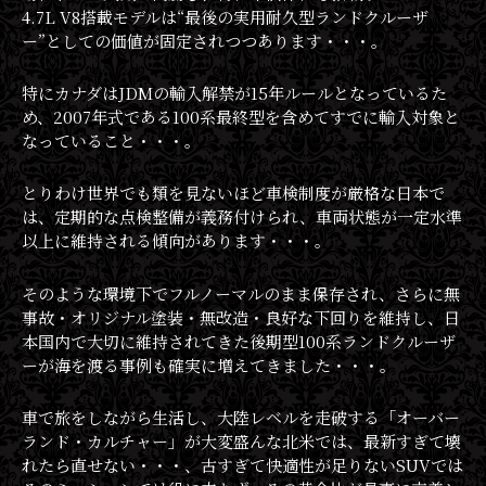
4.7L V8搭載モデルは“最後の実用耐久型ランドクルーザ
ー”としての価値が固定されつつあります・・・。
特にカナダはJDMの輸入解禁が15年ルールとなっているた
め、2007年式である100系最終型を含めてすでに輸入対象と
なっていること・・・。
とりわけ世界でも類を見ないほど車検制度が厳格な日本で
は、定期的な点検整備が義務付けられ、車両状態が一定水準
以上に維持される傾向があります・・・。
そのような環境下でフルノーマルのまま保存され、さらに無
事故・オリジナル塗装・無改造・良好な下回りを維持し、日
本国内で大切に維持されてきた後期型100系ランドクルーザ
ーが海を渡る事例も確実に増えてきました・・・。
車で旅をしながら生活し、大陸レベルを走破する「オーバー
ランド・カルチャー」が大変盛んな北米では、最新すぎて壊
れたら直せない・・・、古すぎて快適性が足りないSUVでは