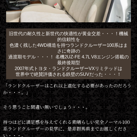
旧世代の耐久性と新世代の快適性が黄金交差・・・！機械
的信頼性を
色濃く残した4WD構造を持つランドクルーザー100系はま
さに奇跡の
過渡期モデル・・・！ 名機2UZ-FE 4.7L V8エンジン搭載の
最終後期型
2007年式トヨタ・ランドクルーザーVXリミテッドは
世界中で絶賛評価される鉄壁のSUVだった・・・！
「ランドクルーザーはこれ以上進化する必要があったのだろう
か・・・。」
そう思うこと間違い無いでしょう・・・。
持つほどに満足感を与えてくれる素晴らしい完全ノーマル100
系ランドクルーザーの見学に、是非群馬県までお越しくださ
い・・・。