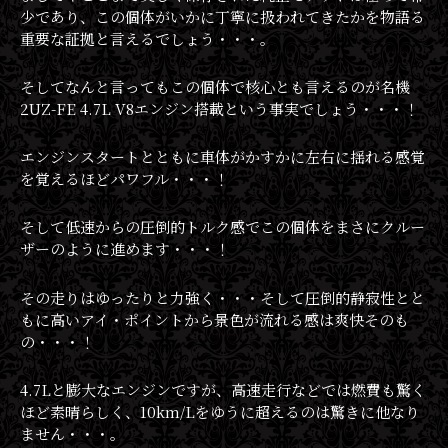
少であり、この個体がいかに丁寧に扱われてきたかを物語る
重要な証拠と言えるでしょう・・・。
そしてなんと言ってもこの個体で核心とも言えるのが名機
2UZ-FE 4.7L V8エンジン搭載という事実でしょう・・・！
エンジンスタートとともに車体がかすかに左右に揺れる感覚
を覚えるほどパワフル・・・！
そして低速からの圧倒的トルク感でこの個体をまさにクルー
ザーのように進めます・・・！
その走りはゆったりと力強く・・・そして圧倒的静寂性とと
もに高いアイ・ポイントから景色が流れる感は爽快そのも
の・・・！
4.7Lと膨大なエンジンですが、高速走行などでは燃費も驚く
ほど素晴らしく、10km/Lをゆうに超えるのは驚きに他なり
ません・・・。