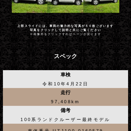
上部スライドには、車両の魅力的な写真が５０枚ございます
写真をクリックして説明と共にご覧ください
※画像外をクリックすればページが戻ります
スペック
車検
令和10年4月22日
走行
97,408km
備考
100系ランドクルーザー最終モデル
車体番号 UZJ100-0160579