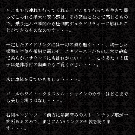
どこまでも連れて行ってくれる、どこまで行っても生きて帰
ってこられる絶大な安心感は、その鼓動となって感じるもの
で、乗り込んだ瞬間から圧倒的デュラビリティーに触れるこ
とができるものなのです・・・。
一定したアイドリングには一切の濁り無く・・・、均一した
振動が空気を微細に震わせ、エキゾーストからの非常に静寂
で柔らかいサウンドにも乱れがない・・・。このあたりの様
子は是非添付の動画でもご覧ください・・・。
次に車体を見ていきましょう・・・。
パールホワイト・クリスタル・シャインのカラーはどこまで
も美しく濁りはなし・・・。
右側エンジンフード前方に処置済みのストーンチップ痕が一
箇所あるのみで、まさにAAAランクの外装を誇りま
す・・・。