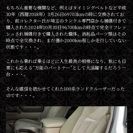
もちろん重要な機関など、例えばタイミングベルトなど平成
30年（西暦2018年）3月26日69703kmの時に交換されてお
り、前コレクター氏が埼玉のランクル専門店から補償付きで
購入された2024年10月30日96700kmの時点で完全リフレッ
シュされ補償付きで購入された個体、消耗品パーツ類はその
時点で全交換され、まだ僅か2000km程しか走行していない
状態です・・・。
これから乗れば乗るほどに人生最良の相棒になり、旅にも日
常にも応える“万能のパートナー”として大活躍するだろう一
台・・・。
そんな確信を抱かせてくれた100系ランドクルーザーだった
のです・・・。