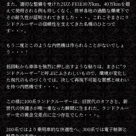
また、適切な整備を受けた2UZ-FEは30万km、40万kmを超
えて使用される例も珍しくなく、世界各地の過酷な環境下で
その耐久性が証明されてきました・・・。これこそまさにラ
ンドクルーザーの信頼性を支えてきた名機のひとつで
す・・・。
もう二度とこのような内燃機は作られることがないでしょ
う・・・！
低回転から車体を強烈に押し出すような粘りは、まさに“ラ
ンドクルーザー”と呼ぶにふさわしいもので、環境が変化し
た現代のものづくりでは、決して再現不可能な質感と味わい
を持つ内燃機です・・・。
この様に100系ランドクルーザーは、旧世代のタフさと、新
世代の快適さが唯一重なった瞬間に生まれた、ランドクルー
ザー史の黄金交差点に立つ存在でした・・・。
200系ではより乗用車的な快適性へ、300系では電子制御と
軽量化の方向へ・・・。