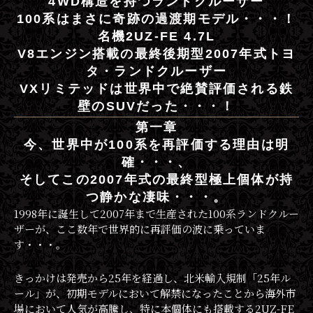
4WD構造を持つランドクルーザー
100系はまさに奇跡の過渡期モデル・・・！
名機2UZ-FE 4.7L
V8エンジン搭載の最終後期型2007年式トヨ
タ・ランドクルーザー
VXリミテッドは世界中で絶賛評価される鉄
壁のSUVだった・・・！
第一章
今、世界中が100系を再評価する理由は明
確・・・、
そしてこの2007年式の最終型極上個体が持
つ静かな凄味・・・。
1998年に誕生して2007年まで生産された100系ランドクルー
ザーが、ここ数年で世界的に再評価の波に乗っていま
す・・・。
きっかけは発売から25年を経過し、北米輸入規制「25年ル
ール」が、初期モデルにおいて解禁になったことから海外市
場において人気が高騰し、特に本個体にも搭載する2UZ-FE