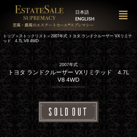
内
容
日本語
を
ENGLISH
ス
至高・最高のエステートセール®︎スプレマシー
キ
トップ＞ストックリスト＞2007年式 トヨタ ランドクルーザー VXリミテ
ッ
ッド 4.7L V8 4WD
プ
2007年式
トヨタ ランドクルーザー VXリミテッド 4.7L
V8 4WD