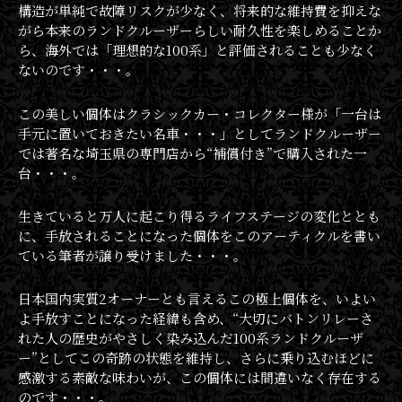
構造が単純で故障リスクが少なく、将来的な維持費を抑えな
がら本来のランドクルーザーらしい耐久性を楽しめることか
ら、海外では「理想的な100系」と評価されることも少なく
ないのです・・・。
この美しい個体はクラシックカー・コレクター様が「一台は
手元に置いておきたい名車・・・」としてランドクルーザー
では著名な埼玉県の専門店から“補償付き”で購入された一
台・・・。
生きていると万人に起こり得るライフステージの変化ととも
に、手放されることになった個体をこのアーティクルを書い
ている筆者が譲り受けました・・・。
日本国内実質2オーナーとも言えるこの極上個体を、いよい
よ手放すことになった経緯も含め、“大切にバトンリレーさ
れた人の歴史がやさしく染み込んだ100系ランドクルーザ
ー”としてこの奇跡の状態を維持し、さらに乗り込むほどに
感激する素敵な味わいが、この個体には間違いなく存在する
のです・・・。