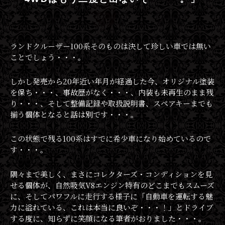
ランドクルーザー100系そのものは決して珍しい車では無い
ことでしょう・・・。
しかし発売から20年近い年月が経過した今、オリジナル塗装
を保ち・・・、事故歴がなく・・・、内装も未再生のまま残
り・・・、そして整備記録や取扱説明書、スペアキーまでも
揃う個体となると話は別です・・・。
この状態で残る100系はすでに希少車になり始めているので
す・・・。
隅々まで美しく、まさにコレクターズ・コンディションを見
せる個体が、自然吸気V8エンジン特有のどこまでもスムーズ
に、そしてパワフルに走行する様子に「自動車を運転する魅
力に溢れている、これは本当に良いぞ・・・！」とドライブ
する度に、知らずに笑顔になる筆者がおりました・・・。