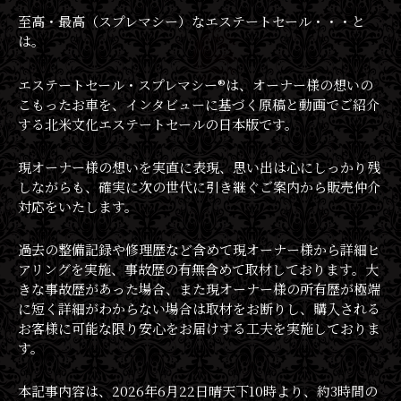
至高・最高（スプレマシー）なエステートセール・・・と
は。
エステートセール・スプレマシー®︎は、オーナー様の想いの
こもったお車を、インタビューに基づく原稿と動画でご紹介
する北米文化エステートセールの日本版です。
現オーナー様の想いを実直に表現、思い出は心にしっかり残
しながらも、確実に次の世代に引き継ぐご案内から販売仲介
対応をいたします。
過去の整備記録や修理歴など含めて現オーナー様から詳細ヒ
アリングを実施、事故歴の有無含めて取材しております。大
きな事故歴があった場合、また現オーナー様の所有歴が極端
に短く詳細がわからない場合は取材をお断りし、購入される
お客様に可能な限り安心をお届けする工夫を実施しておりま
す。
本記事内容は、2026年6月22日晴天下10時より、約3時間の