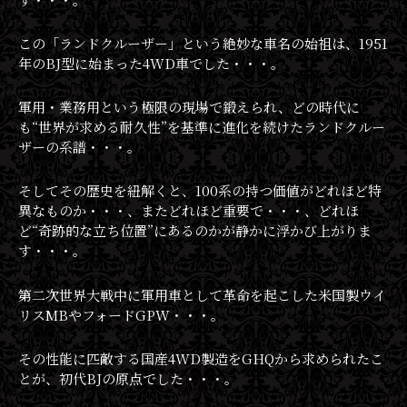
この「ランドクルーザー」という絶妙な車名の始祖は、1951
年のBJ型に始まった4WD車でした・・・。
軍用・業務用という極限の現場で鍛えられ、どの時代に
も“世界が求める耐久性”を基準に進化を続けたランドクルー
ザーの系譜・・・。
そしてその歴史を紐解くと、100系の持つ価値がどれほど特
異なものか・・・、またどれほど重要で・・・、どれほ
ど“奇跡的な立ち位置”にあるのかが静かに浮かび上がりま
す・・・。
第二次世界大戦中に軍用車として革命を起こした米国製ウイ
リスMBやフォードGPW・・・。
その性能に匹敵する国産4WD製造をGHQから求められたこ
とが、初代BJの原点でした・・・。