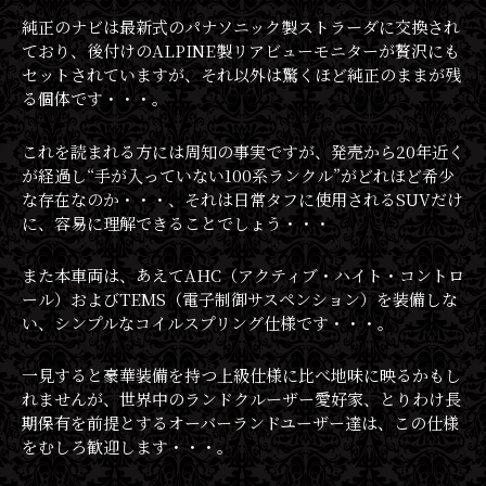
純正のナビは最新式のパナソニック製ストラーダに交換され
ており、後付けのALPINE製リアビューモニターが贅沢にも
セットされていますが、それ以外は驚くほど純正のままが残
る個体です・・・。
これを読まれる方には周知の事実ですが、発売から20年近く
が経過し“手が入っていない100系ランクル”がどれほど希少
な存在なのか・・・、それは日常タフに使用されるSUVだけ
に、容易に理解できることでしょう・・・
また本車両は、あえてAHC（アクティブ・ハイト・コントロ
ール）およびTEMS（電子制御サスペンション）を装備しな
い、シンプルなコイルスプリング仕様です・・・。
一見すると豪華装備を持つ上級仕様に比べ地味に映るかもし
れませんが、世界中のランドクルーザー愛好家、とりわけ長
期保有を前提とするオーバーランドユーザー達は、この仕様
をむしろ歓迎します・・・。