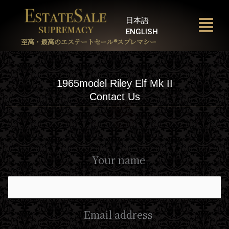
内
容
日本語
を
ENGLISH
ス
至高・最高のエステートセール®︎スプレマシー
キ
ッ
プ
1965model Riley Elf Mk II
Contact Us
Your name
Email address