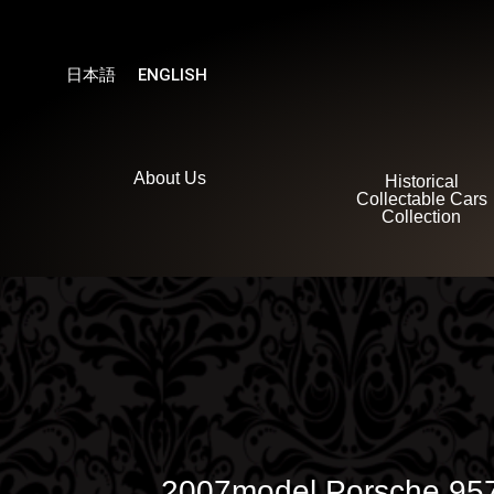
内
容
を
日本語
ENGLISH
ス
キ
ッ
プ
About Us
Historical
Collectable Cars
Collection
2007model Porsche 95